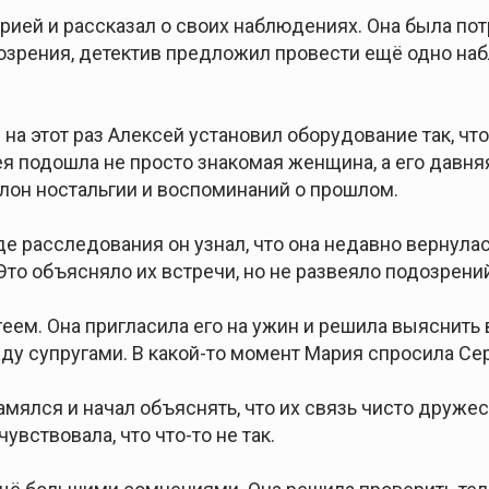
ей и рассказал о своих наблюдениях. Она была потря
озрения, детектив предложил провести ещё одно наб
 на этот раз Алексей установил оборудование так, ч
я подошла не просто знакомая женщина, а его давняя
олон ностальгии и воспоминаний о прошлом.
е расследования он узнал, что она недавно вернулась
то объясняло их встречи, но не развеяло подозрени
еем. Она пригласила его на ужин и решила выяснить 
у супругами. В какой-то момент Мария спросила Серг
амялся и начал объяснять, что их связь чисто дружес
увствовала, что что-то не так.