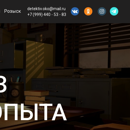
detektiv.oko@mail.ru
ы
Розыск
+7 (999) 440 - 53 - 83
З
ОПЫТА