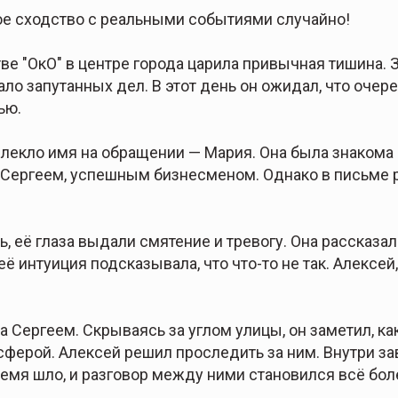
е сходство с реальными событиями случайно!
ве "ОкО" в центре города царила привычная тишина. 
ло запутанных дел. В этот день он ожидал, что очер
ью.
влекло имя на обращении — Мария. Она была знакома
с Сергеем, успешным бизнесменом. Однако в письме р
 её глаза выдали смятение и тревогу. Она рассказала
 её интуиция подсказывала, что что-то не так. Алексе
Сергеем. Скрываясь за углом улицы, он заметил, как
ферой. Алексей решил проследить за ним. Внутри за
ремя шло, и разговор между ними становился всё бо