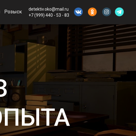
detektiv.oko@mail.ru
ы
Розыск
+7 (999) 440 - 53 - 83
З
ОПЫТА